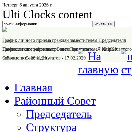
Четверг 6 августа 2026 г.
Ulti Clocks content
График личного приема граждан заместителем Председателя
Назрановского районного Совета депутатов
График личного приема граждан Председателем Назрановского
-
17.02.2020
районного Совета депутатов
Объявление
-
28.11.2014
-
17.02.2020
Главная
Районный Совет
Председатель
Структура